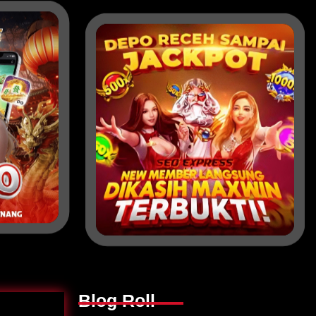
Blog Roll