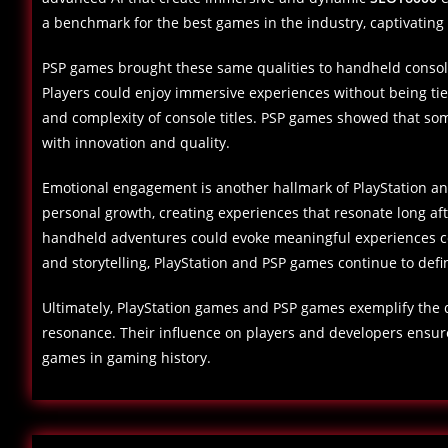
a benchmark for the best games in the industry, captivating
PSP games brought these same qualities to handheld consoles
Players could enjoy immersive experiences without being tie
and complexity of console titles. PSP games showed that so
with innovation and quality.
Emotional engagement is another hallmark of PlayStation an
personal growth, creating experiences that resonate long af
handheld adventures could evoke meaningful experiences com
and storytelling, PlayStation and PSP games continue to defi
Ultimately, PlayStation games and PSP games exemplify the q
resonance. Their influence on players and developers ensur
games in gaming history.