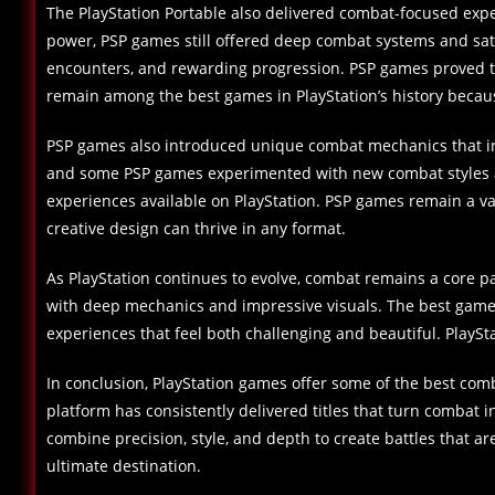
The PlayStation Portable also delivered combat-focused exp
power, PSP games still offered deep combat systems and sati
encounters, and rewarding progression. PSP games proved t
remain among the best games in PlayStation’s history becaus
PSP games also introduced unique combat mechanics that inf
and some PSP games experimented with new combat styles 
experiences available on PlayStation. PSP games remain a v
creative design can thrive in any format.
As PlayStation continues to evolve, combat remains a core part
with deep mechanics and impressive visuals. The best games
experiences that feel both challenging and beautiful. PlaySt
In conclusion, PlayStation games offer some of the best co
platform has consistently delivered titles that turn combat 
combine precision, style, and depth to create battles that a
ultimate destination.