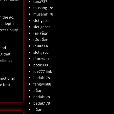
tuna787
musang178
musang178
n the go.
slot gacor
he depth
slot gacor
cessibility
เล่นสล็อต
เล่นสล็อต
เว็บสล็อต
 and
slot gacor
ng that
เว็บบาคาร่า
ellence,
podk888
ide777 link
badak178
emotional
fangwin88
e best
สล็อต
badak178
badak178
สล็อต