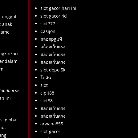
slot gacor hari ini
slot gacor 4d
i unggul
slot777
k-anak
Casijon
 game
สล็อตpgแท้
สล็อตเว็บตรง
gkinkan
สล็อตเว็บตรง
mendalam
สล็อตเว็บตรง
um
slot depo 5k
โดจิน
slot
loodborne
,
cipit88
n ini
slot88
สล็อตเว็บตรง
สล็อตเว็บตรง
i global.
arwana855
id.
slot gacor
yang