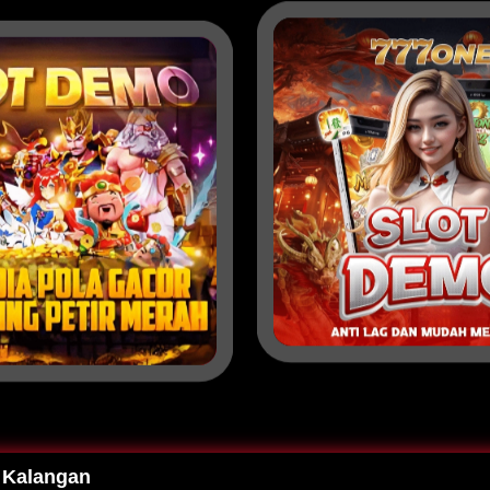
 Kalangan