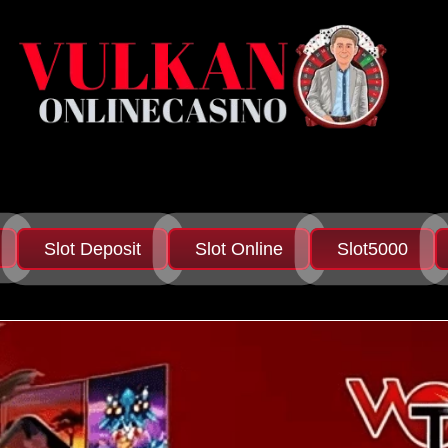
Slot Deposit
Slot Online
Slot5000