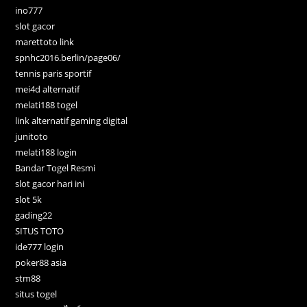
ino777
slot gacor
marettoto link
spnhc2016.berlin/page06/
tennis paris sportif
mei4d alternatif
melati188 togel
link alternatif gaming digital
junitoto
melati188 login
Bandar Togel Resmi
slot gacor hari ini
slot 5k
gading22
SITUS TOTO
ide777 login
poker88 asia
stm88
situs togel