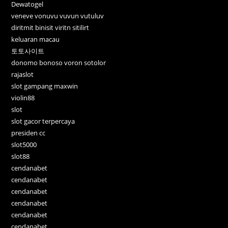
Dewatogel
veneve vonuvu vuvun vutuluv
diritmit binisit viritn sitilirt
keluaran macau
토토사이트
donomo bonoso voron sotolor
rajaslot
slot gampang maxwin
violin88
slot
slot gacor terpercaya
presiden cc
slot5000
slot88
cendanabet
cendanabet
cendanabet
cendanabet
cendanabet
cendanabet