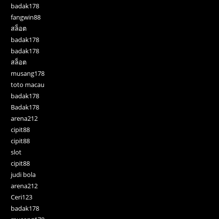
badak178
fangwin88
สล็อต
badak178
badak178
สล็อต
musang178
toto macau
badak178
Badak178
arena212
cipit88
cipit88
slot
cipit88
judi bola
arena212
Ceri123
badak178