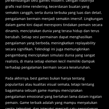
perkembangan best games modern. Dengan hadirnya
grafis real-time rendering, kecerdasan buatan yang
semakin canggih, serta dunia terbuka yang luas dan detail,
pengalaman bermain menjadi semakin imersif. Lingkungan
dalam game kini dapat merespons tindakan pemain secara
dinamis, menciptakan dunia yang terasa hidup dan terus
berubah. Setiap sesi permainan dapat menghasilkan
pengalaman yang berbeda, meningkatkan replayability
secara signifikan. Teknologi ini juga memungkinkan
pengembang menciptakan simulasi dunia yang sangat
realistis, di mana setiap elemen kecil memiliki dampak
terhadap pengalaman bermain secara keseluruhan.
Pada akhirnya, best games bukan hanya tentang
popularitas atau kualitas visual semata, tetapi tentang
bagaimana sebuah game mampu menciptakan
pengalaman emosional yang bertahan lama dalam ingatan
pemain. Game terbaik adalah yang mampu menyatukan
cerita, teknologi, dan interaksi menjadi satu pengalaman