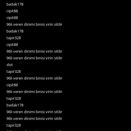
badak178
cipit88
cipit88
96lı veren dinimi binisi virin sitilir
badak178
tapir328
cipit88
96lı veren dinimi binisi virin sitilir
96lı veren dinimi binisi virin sitilir
slot
tapir328
96lı veren dinimi binisi virin sitilir
cipit88
96lı veren dinimi binisi virin sitilir
tapir328
badak178
96lı veren dinimi binisi virin sitilir
96lı veren dinimi binisi virin sitilir
tapir328