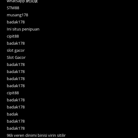
whatsapp 網頁版
STM88
musang178
badak178
Ini situs penipuan
cipit88
badak178
slot gacor
Slot Gacor
badak178
badak178
badak178
badak178
cipit88
badak178
badak178
badak
badak178
badak178
96lı veren dinimi binisi virin sitilir