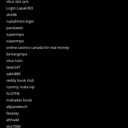
situs slot qris
Login Lapak303
slot88
rupiahtoto login
pandawin
supermpo
supermpo
online casinos canada for real money
bintangmpo
situs toto
laser247
sakti889
reddy book club
rummy mate vip
SLOTFB
mahadev book
allpanelexch
fairplay
ahha4d
slot7000