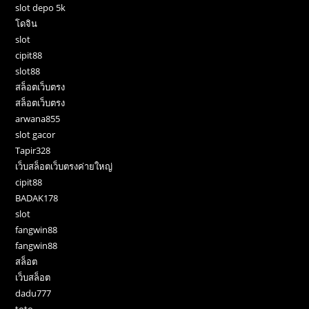
slot depo 5k
โดจิน
slot
cipit88
slot88
สล็อตเว็บตรง
สล็อตเว็บตรง
arwana855
slot gacor
Tapir328
เว็บสล็อตเว็บตรงค่ายใหญ่
cipit88
BADAK178
slot
fangwin88
fangwin88
สล็อต
เว็บสล็อต
dadu777