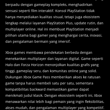
berpadu dengan gameplay kompleks, menghadirkan
sensasi seperti film interaktif. Konsol PlayStation tidak
hanya menyediakan kualitas visual, tetapi juga ekosistem
lengkap melalui layanan PlayStation Plus, update rutin, dan
multiplayer online. Hal ini membuat PlayStation menjadi
pilihan utama bagi gamer yang menghargai cerita, inovasi,
dan pengalaman bermain yang imersif.
Xbox games membawa pendekatan berbeda dengan
menekankan multiplayer dan layanan digital. Game seperti
Halo dan Forza Horizon menonjolkan kualitas grafis yang
tinggi, gameplay seru, dan komunitas online yang solid.
Dukungan Xbox Game Pass memberikan akses ke ratusan
game tanpa harus membeli satu per satu, sementara
kompatibilitas backward memastikan gamer dapat
menikmati judul klasik. Dengan ekosistem seperti ini, Xbox
menawarkan nilai lebih bagi pemain yang ingin fleksibilitas,
akses mudah, dan pengalaman multiplayer yang kompetitif.