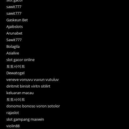
slot gacor
sawit777
sawit777
Gaskeun Bet
Ajaibslots
Arunabet
Sawit777
Bolagila
Asialive
slot gacor online
토토사이트
Dewatogel
veneve vonuvu vuvun vutuluv
diritmit binisit viritn sitilirt
keluaran macau
토토사이트
donomo bonoso voron sotolor
rajaslot
slot gampang maxwin
violin88