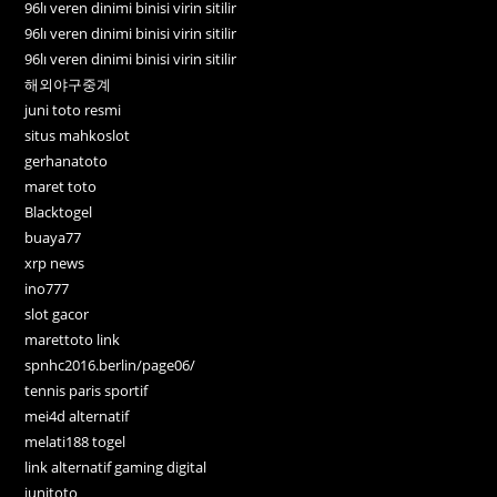
96lı veren dinimi binisi virin sitilir
96lı veren dinimi binisi virin sitilir
96lı veren dinimi binisi virin sitilir
해외야구중계
juni toto resmi
situs mahkoslot
gerhanatoto
maret toto
Blacktogel
buaya77
xrp news
ino777
slot gacor
marettoto link
spnhc2016.berlin/page06/
tennis paris sportif
mei4d alternatif
melati188 togel
link alternatif gaming digital
junitoto