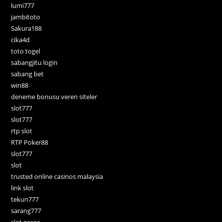
lumi777
jambitoto
Sakura188
cika4d
toto togel
sabangjitu login
sabang bet
win88
deneme bonusu veren siteler
slot777
slot777
rtp slot
RTP Poker88
slot777
slot
trusted online casinos malaysia
link slot
tekun777
sarang777