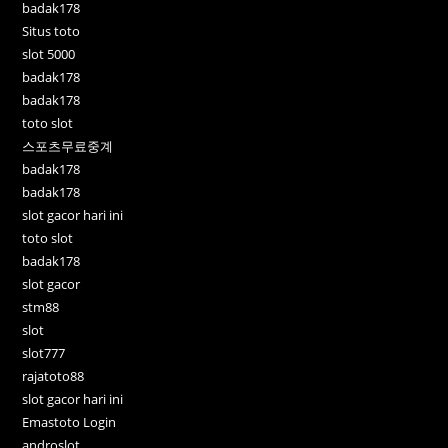
badak178
Situs toto
slot 5000
badak178
badak178
toto slot
스포츠무료중계
badak178
badak178
slot gacor hari ini
toto slot
badak178
slot gacor
stm88
slot
slot777
rajatoto88
slot gacor hari ini
Emastoto Login
androslot