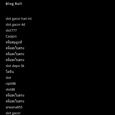
Blog Roll
slot gacor hari ini
slot gacor 4d
slot777
Casijon
สล็อตpgแท้
สล็อตเว็บตรง
สล็อตเว็บตรง
สล็อตเว็บตรง
slot depo 5k
โดจิน
slot
cipit88
slot88
สล็อตเว็บตรง
สล็อตเว็บตรง
arwana855
slot gacor