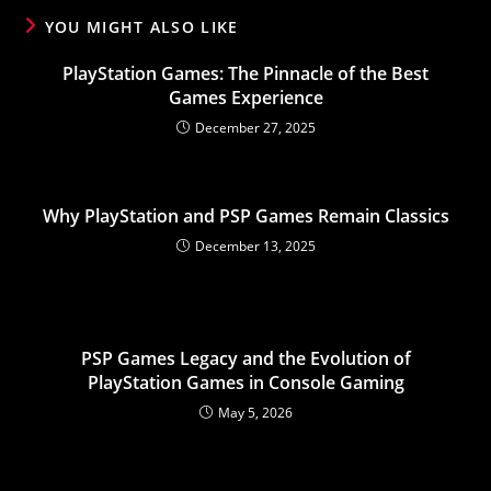
YOU MIGHT ALSO LIKE
PlayStation Games: The Pinnacle of the Best
Games Experience
December 27, 2025
Why PlayStation and PSP Games Remain Classics
December 13, 2025
PSP Games Legacy and the Evolution of
PlayStation Games in Console Gaming
May 5, 2026