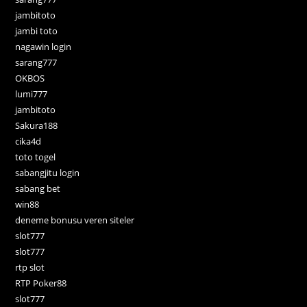
jambitoto
jambi toto
nagawin login
sarang777
OKBOS
lumi777
jambitoto
Sakura188
cika4d
toto togel
sabangjitu login
sabang bet
win88
deneme bonusu veren siteler
slot777
slot777
rtp slot
RTP Poker88
slot777