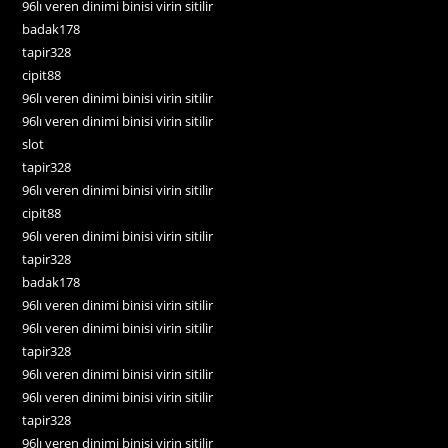
96lı veren dinimi binisi virin sitilir
badak178
tapir328
cipit88
96lı veren dinimi binisi virin sitilir
96lı veren dinimi binisi virin sitilir
slot
tapir328
96lı veren dinimi binisi virin sitilir
cipit88
96lı veren dinimi binisi virin sitilir
tapir328
badak178
96lı veren dinimi binisi virin sitilir
96lı veren dinimi binisi virin sitilir
tapir328
96lı veren dinimi binisi virin sitilir
96lı veren dinimi binisi virin sitilir
tapir328
96lı veren dinimi binisi virin sitilir