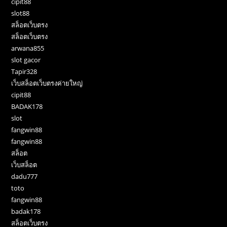
cipit88
slot88
สล็อตเว็บตรง
สล็อตเว็บตรง
arwana855
slot gacor
Tapir328
เว็บสล็อตเว็บตรงค่ายใหญ่
cipit88
BADAK178
slot
fangwin88
fangwin88
สล็อต
เว็บสล็อต
dadu777
toto
fangwin88
badak178
สล็อตเว็บตรง