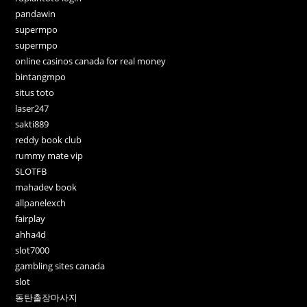
pandawin
supermpo
supermpo
online casinos canada for real money
bintangmpo
situs toto
laser247
sakti889
reddy book club
rummy mate vip
SLOTFB
mahadev book
allpanelexch
fairplay
ahha4d
slot7000
gambling sites canada
slot
동탄출장마사지