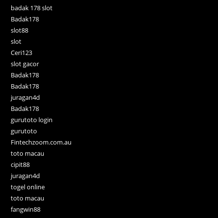
badak 178 slot
Badak178
slot88
slot
Ceri123
slot gacor
Badak178
Badak178
juragan4d
Badak178
gurutoto login
gurutoto
Fintechzoom.com.au
toto macau
cipit88
juragan4d
togel online
toto macau
fangwin88