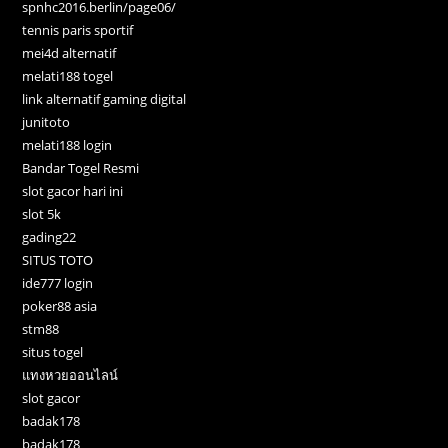
spnhc2016.berlin/page06/
tennis paris sportif
mei4d alternatif
melati188 togel
link alternatif gaming digital
junitoto
melati188 login
Bandar Togel Resmi
slot gacor hari ini
slot 5k
gading22
SITUS TOTO
ide777 login
poker88 asia
stm88
situs togel
แทงหวยออนไลน์
slot gacor
badak178
badak178