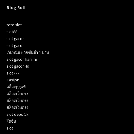
Blog Roll
toto slot
slot88
slot gacor
slot gacor
เว็บพนัน ฝากขั้นต่ำ 1 บาท
slot gacor hari ini
slot gacor 4d
slot777
Casijon
สล็อตpgแท้
สล็อตเว็บตรง
สล็อตเว็บตรง
สล็อตเว็บตรง
slot depo 5k
โดจิน
slot