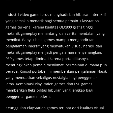
Industri video game terus menghadirkan hiburan interaktif
yang semakin menarik bagi semua pemain. PlayStation
games terkenal karena kualitas
OLX800
grafis tinggi,
mekanik gameplay menantang, dan cerita mendalam yang
memikat. Banyak best games mampu menghadirkan
pengalaman imersif yang menyatukan visual, narasi, dan
mekanik gameplay menjadi pengalaman menyenangkan.
PSP games tetap diminati karena portabilitasnya,
memungkinkan pemain menikmati permainan di mana pun
berada. Konsol portabel ini memberikan pengalaman klasik
yang memuaskan sekaligus nostalgia bagi penggemar
lama. Kombinasi PlayStation games dan PSP games
memberikan fleksibilitas hiburan yang lengkap bagi
penggemar game modern.
Keunggulan PlayStation games terlihat dari kualitas visual