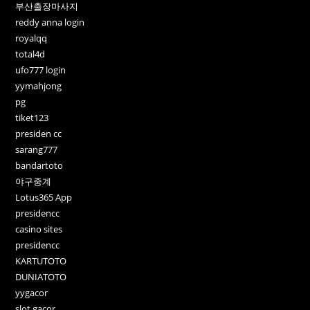
부산출장마사지
reddy anna login
royalqq
total4d
ufo777 login
yymahjong
pg
tiket123
presiden cc
sarang777
bandartoto
야구중계
Lotus365 App
presidencc
casino sites
presidencc
KARTUTOTO
DUNIATOTO
yygacor
slot gacor