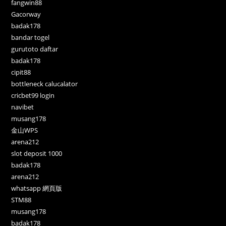
fangwin88
Gacorway
badak178
bandar togel
gurutoto daftar
badak178
cipit88
bottleneck calucalator
cricbet99 login
navibet
musang178
金山WPS
arena212
slot deposit 1000
badak178
arena212
whatsapp 網頁版
STM88
musang178
badak178