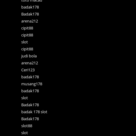
toto macau
badak178
Badak178
arena212
cipit88
cipit88
slot
cipit88
judi bola
arena212
Ceri123
badak178
musang178
badak178
slot
Badak178
badak 178 slot
Badak178
slot88
slot