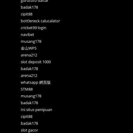
gurutoto daftar
badak178
cipit88
bottleneck calucalator
cricbet99 login
navibet
musang178
金山WPS
arena212
slot deposit 1000
badak178
arena212
whatsapp 網頁版
STM88
musang178
badak178
Ini situs penipuan
cipit88
badak178
slot gacor